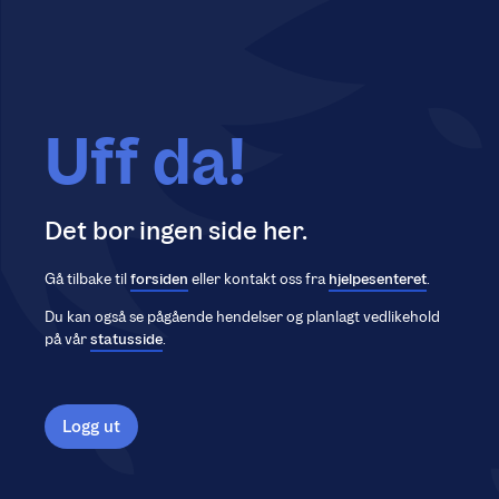
Uff da!
Det bor ingen side her.
Gå tilbake til
forsiden
eller kontakt oss fra
hjelpesenteret
.
Du kan også se pågående hendelser og planlagt vedlikehold
på vår
statusside
.
Logg ut