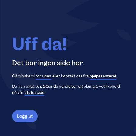
Uff da!
Det bor ingen side her.
Gå tilbake til
forsiden
eller kontakt oss fra
hjelpesenteret
.
Du kan også se pågående hendelser og planlagt vedlikehold
på vår
statusside
.
Logg ut