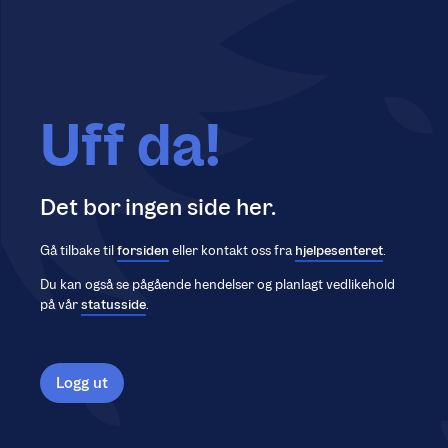
Uff da!
Det bor ingen side her.
Gå tilbake til
forsiden
eller kontakt oss fra
hjelpesenteret
.
Du kan også se pågående hendelser og planlagt vedlikehold
på vår
statusside
.
Logg ut