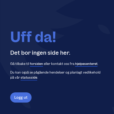
Uff da!
Det bor ingen side her.
Gå tilbake til
forsiden
eller kontakt oss fra
hjelpesenteret
.
Du kan også se pågående hendelser og planlagt vedlikehold
på vår
statusside
.
Logg ut