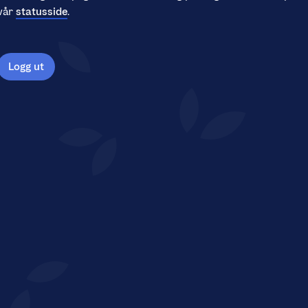
vår
statusside
.
Logg ut