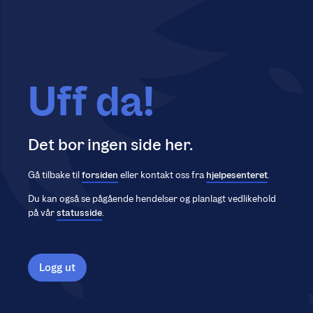
Uff da!
Det bor ingen side her.
Gå tilbake til
forsiden
eller kontakt oss fra
hjelpesenteret
.
Du kan også se pågående hendelser og planlagt vedlikehold
på vår
statusside
.
Logg ut