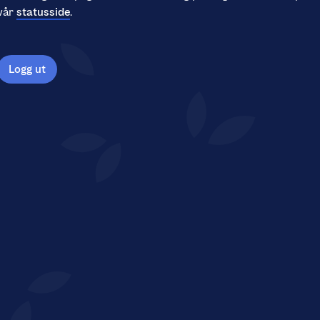
vår
statusside
.
Logg ut