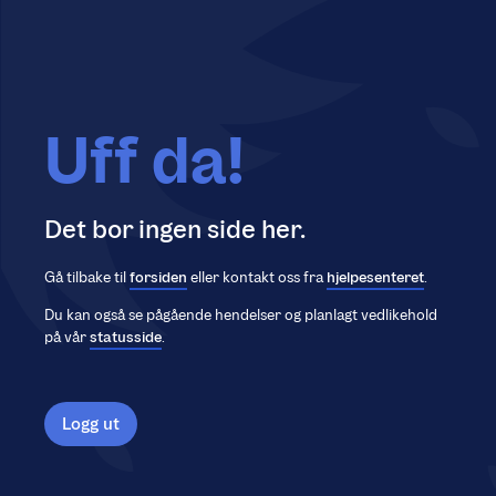
Uff da!
Det bor ingen side her.
Gå tilbake til
forsiden
eller kontakt oss fra
hjelpesenteret
.
Du kan også se pågående hendelser og planlagt vedlikehold
på vår
statusside
.
Logg ut