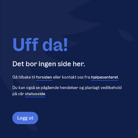
Uff da!
Det bor ingen side her.
Gå tilbake til
forsiden
eller kontakt oss fra
hjelpesenteret
.
Du kan også se pågående hendelser og planlagt vedlikehold
på vår
statusside
.
Logg ut