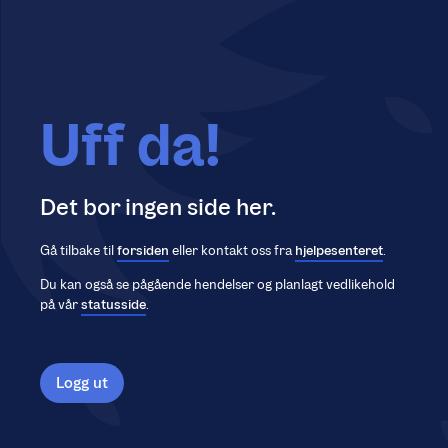
Uff da!
Det bor ingen side her.
Gå tilbake til
forsiden
eller kontakt oss fra
hjelpesenteret
.
Du kan også se pågående hendelser og planlagt vedlikehold
på vår
statusside
.
Logg ut