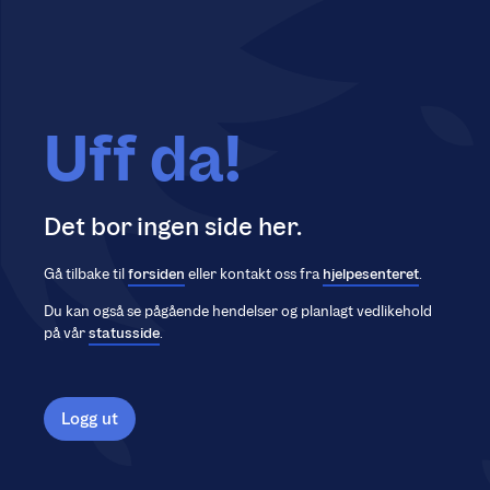
Uff da!
Det bor ingen side her.
Gå tilbake til
forsiden
eller kontakt oss fra
hjelpesenteret
.
Du kan også se pågående hendelser og planlagt vedlikehold
på vår
statusside
.
Logg ut