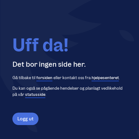
Uff da!
Det bor ingen side her.
Gå tilbake til
forsiden
eller kontakt oss fra
hjelpesenteret
.
Du kan også se pågående hendelser og planlagt vedlikehold
på vår
statusside
.
Logg ut