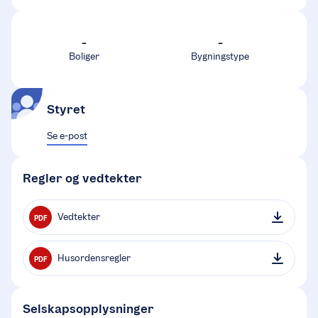
-
-
Boliger
Bygningstype
Styret
Se e-post
Regler og vedtekter
Vedtekter
PDF
Husordensregler
PDF
Selskapsopplysninger