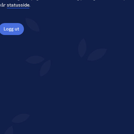
vår
statusside
.
Logg ut