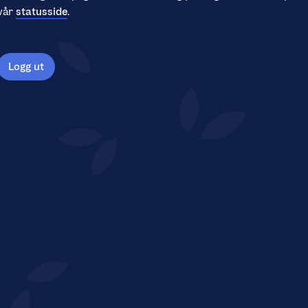
vår
statusside
.
Logg ut