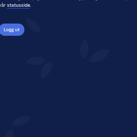
vår
statusside
.
Logg ut