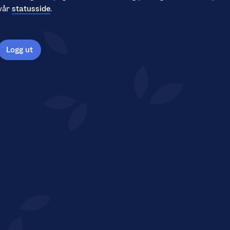
vår
statusside
.
Logg ut