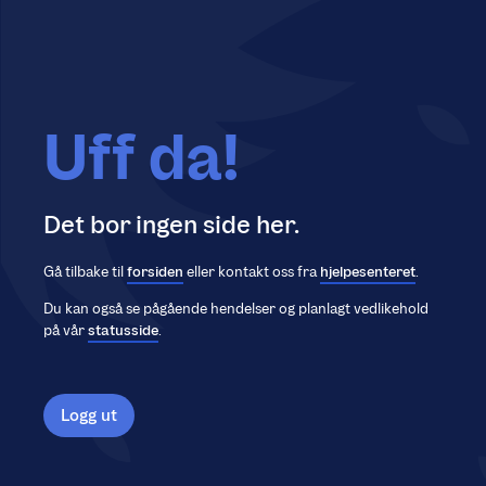
Uff da!
Det bor ingen side her.
Gå tilbake til
forsiden
eller kontakt oss fra
hjelpesenteret
.
Du kan også se pågående hendelser og planlagt vedlikehold
på vår
statusside
.
Logg ut