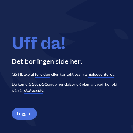
Uff da!
Det bor ingen side her.
Gå tilbake til
forsiden
eller kontakt oss fra
hjelpesenteret
.
Du kan også se pågående hendelser og planlagt vedlikehold
på vår
statusside
.
Logg ut