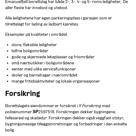
Emanuelfjell borettslag har både 2-, 3-, 4- og 5- roms leiligheter,. De 
aller fleste har innebod og utebod.
Alle leilighetene har egen parkeringsplass i garasjen som er 
tilrettelagt for lading av ladbart kjøretøy. 
Eksempler på kvaliteter i området:
store, fleksible leiligheter
bilfrie boligområder
gode og skjermede lekeplasser og friområder
små nærbutikker i boligområdene
senter med ulike servicefunksjoner
skoler og barnehager i nærområdet
mange fritidsaktiviteter og lokale organisasjoner
Forsikring
Borettslagets eiendommer er forsikret i 
If Forsikring
 med 
polisenummer 
SP
2597518. Forsikringen dekker bygningene, 
fellesareal og skadedyr. Forsikringen dekker også veggfast utstyr, 
bygningsmessige tilleggsinnretninger og forbedringer i den enkelte 
bolig.