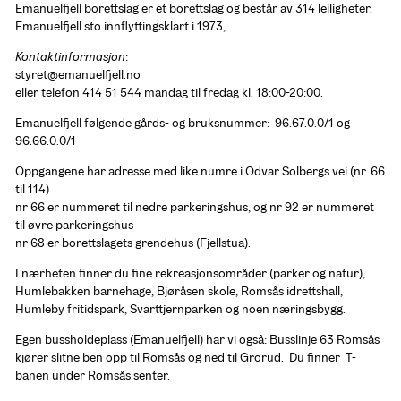
Emanuelfjell borettslag er et borettslag og består av 314 leiligheter. 
Emanuelfjell sto innflyttingsklart i 1973, 
Kontaktinformasjon
: 

styret@emanuelfjell.no 

eller telefon 414 51 544 mandag til fredag kl. 18:00-20:00.
Emanuelfjell følgende gårds- og bruksnummer:  96.67.0.0/1 og 
96.66.0.0/1 
Oppgangene har adresse med like numre i Odvar Solbergs vei (nr. 66 
til 114) 

nr 66 er nummeret til nedre parkeringshus, og nr 92 er nummeret 
til øvre parkeringshus 

nr 68 er borettslagets grendehus (Fjellstua).
I nærheten finner du fine rekreasjonsområder (parker og natur), 
Humlebakken barnehage, Bjøråsen skole, Romsås idrettshall, 
Humleby fritidspark, Svarttjernparken og noen næringsbygg.
Egen bussholdeplass (Emanuelfjell) har vi også: Busslinje 63 Romsås 
kjører slitne ben opp til Romsås og ned til Grorud.  Du finner  T-
banen under Romsås senter.