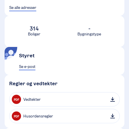
Se alle adresser
314
-
Boliger
Bygningstype
Styret
Se e-post
Regler og vedtekter
Vedtekter
PDF
Husordensregler
PDF