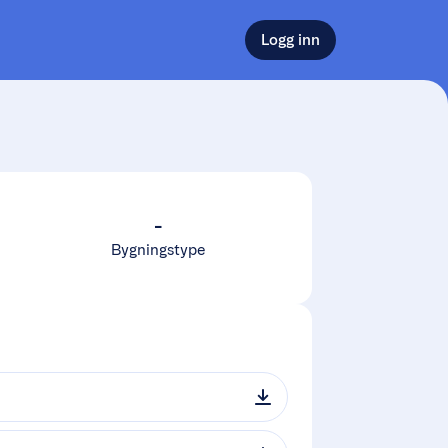
Logg inn
-
Bygningstype