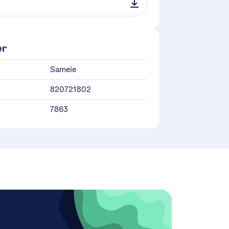
er
Sameie
820721802
7863