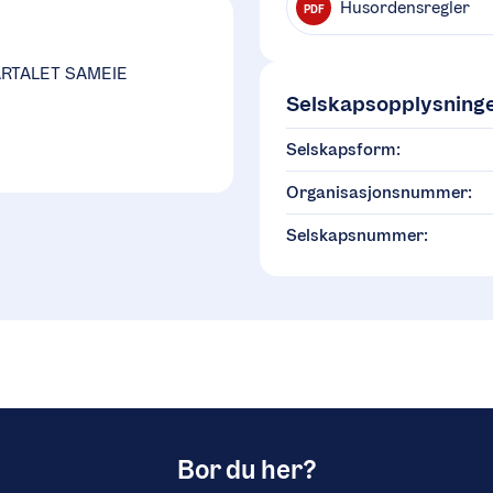
Husordensregler
PDF
ARTALET SAMEIE
Selskapsopplysning
Selskapsform:
Organisasjonsnummer:
Selskapsnummer:
Bor du her?