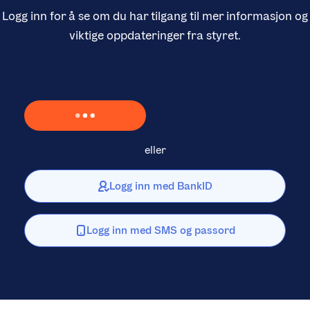
Logg inn for å se om du har tilgang til mer informasjon og
viktige oppdateringer fra styret.
Laster inn Vipps …
eller
Logg inn med BankID
Logg inn med SMS og passord