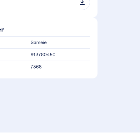
er
Sameie
913780450
7366