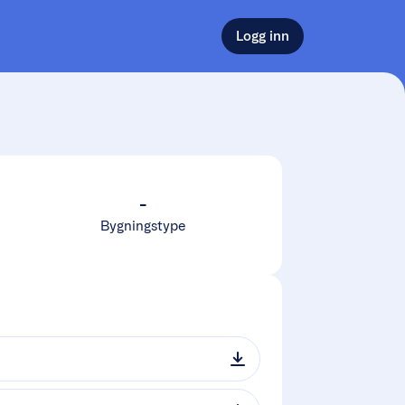
Logg inn
-
Bygningstype