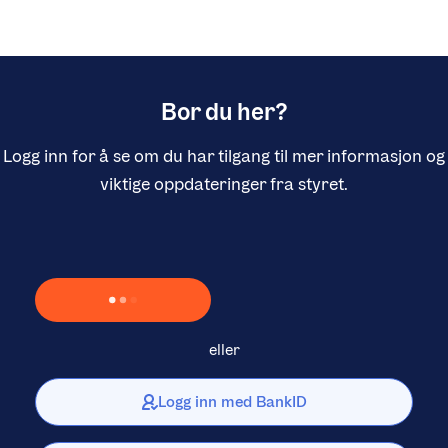
Bor du her?
Logg inn for å se om du har tilgang til mer informasjon og
viktige oppdateringer fra styret.
Laster inn Vipps …
eller
Logg inn med BankID