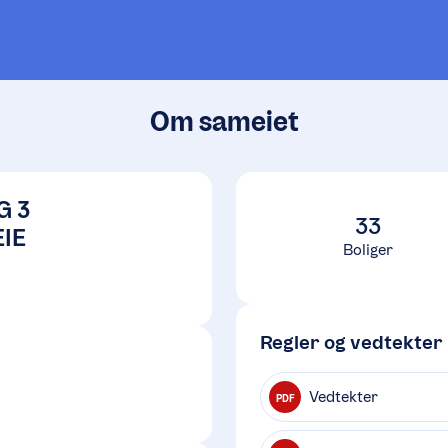
Om sameiet
G 3
33
IE
Boliger
Regler og vedtekter
Vedtekter
PDF