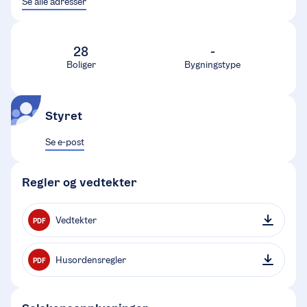
Se alle adresser
28
-
Boliger
Bygningstype
Styret
Se e-post
Regler og vedtekter
Vedtekter
PDF
Husordensregler
PDF