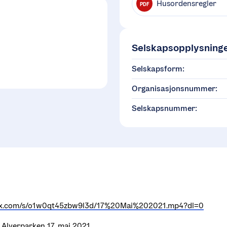
Husordensregler
PDF
Selskapsopplysning
Selskapsform:
Organisasjonsnummer:
Selskapsnummer:
ox.com/s/o1w0qt45zbw9l3d/17%20Mai%202021.mp4?dl=0
m Alverparken 17. mai 2021