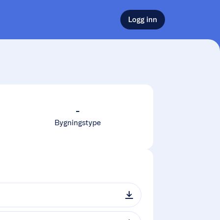
Logg inn
-
Bygningstype