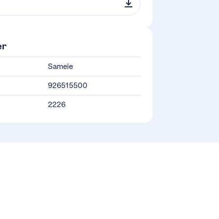
er
Sameie
926515500
2226