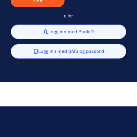
Laster inn Vipps …
eller
Logg inn med BankID
Logg inn med SMS og passord