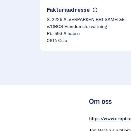
Fakturaadresse
S. 2226 ALVERPARKEN BB1 SAMEIGE
v/OBOS Eiendomsforvaltning
Pb. 393 Alnabru
0614 Oslo
Om oss
https://www.dropb
Tor Martin sin fil o