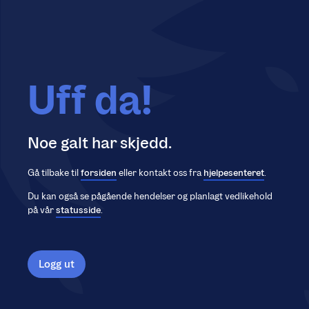
Uff da!
Noe galt har skjedd.
Gå tilbake til
forsiden
eller kontakt oss fra
hjelpesenteret
.
Du kan også se pågående hendelser og planlagt vedlikehold
på vår
statusside
.
Logg ut