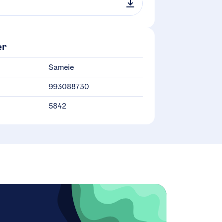
er
Sameie
993088730
5842