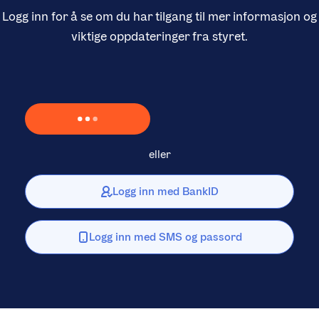
Logg inn for å se om du har tilgang til mer informasjon og
viktige oppdateringer fra styret.
Laster inn Vipps …
eller
Logg inn med BankID
Logg inn med SMS og passord