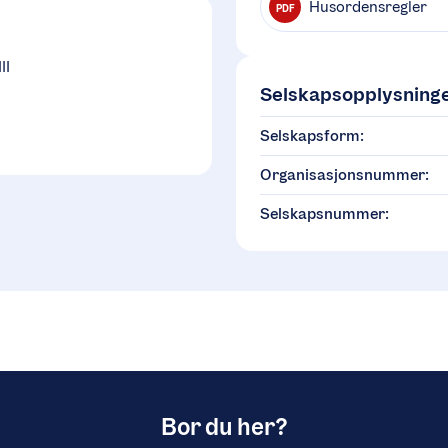
Husordensregler
PDF
II
Selskapsopplysning
Selskapsform:
Organisasjonsnummer:
Selskapsnummer:
Bor du her?