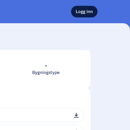
Logg inn
-
Bygningstype