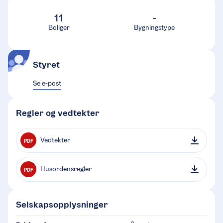
11
-
Boliger
Bygningstype
Styret
Se e-post
Regler og vedtekter
Vedtekter
PDF
Husordensregler
PDF
Selskapsopplysninger