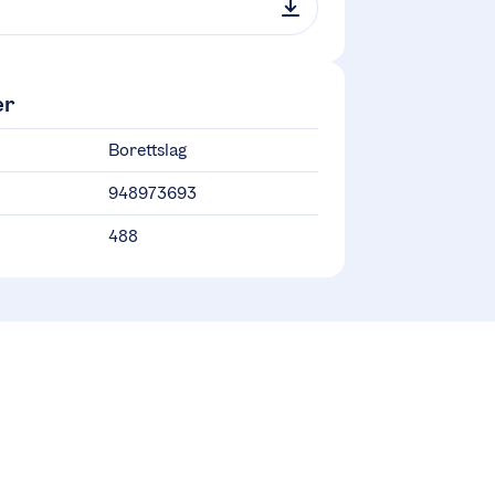
er
Borettslag
948973693
488