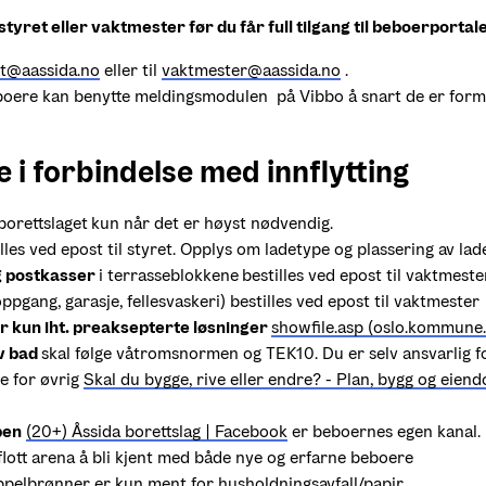
styret eller vaktmester før du får full tilgang til beboerportal
et@aassida.no
 eller til 
vaktmester@aassida.no
 . 

ere kan benytte meldingsmodulen  på Vibbo å snart de er formelt
te i forbindelse med innflytting 
 borettslaget
kun når det er høyst nødvendig. 
lles ved epost til styret. Opplys om ladetype og plassering av lade
og postkasser 
i terrasseblokkene
bestilles ved epost til vaktmeste
oppgang, garasje, fellesvaskeri) bestilles ved epost til vaktmester 
 kun iht. preaksepterte løsninger 
showfile.asp (oslo.kommune
v bad 
skal følge våtromsnormen og TEK10. Du er selv ansvarlig fo
e for øvrig 
Skal du bygge, rive eller endre? - Plan, bygg og eiend
pen
(20+) Åssida borettslag | Facebook
 er beboernes egen kanal. 
flott arena å bli kjent med både nye og erfarne beboere
ppelbrønner er kun ment for husholdningsavfall/papir.  