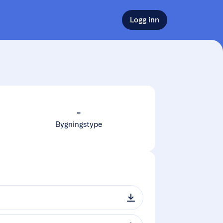
Logg inn
-
Bygningstype