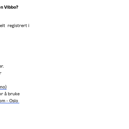
en Vibbo? 
  registrert i 
r.
r
.no)
r å bruke 
om - Oslo 