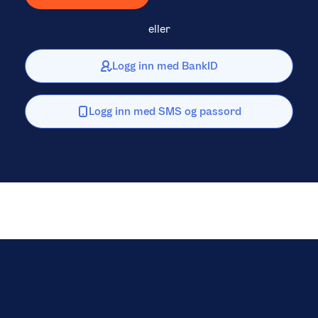
eller
Logg inn med BankID
Logg inn med SMS og passord