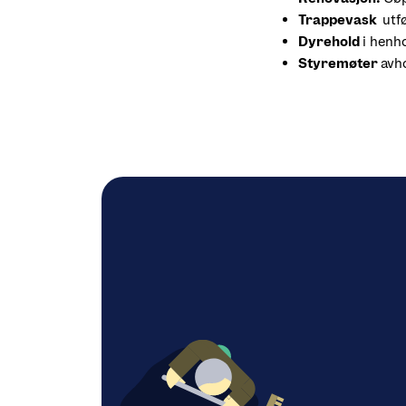
Trappevask  
utf
Dyrehold 
i henho
Styremøter 
avh