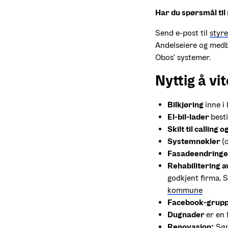
Har du spørsmål til 
Send e-post til 
styr
Andelseiere og medbo
Obos' systemer. 
Nyttig å vi
Bilkjøring 
inne i
El-bil-lader 
besti
Skilt til calling 
Systemnøkler 
(
Fasadeendringer
Rehabilitering a
godkjent firma. S
kommune
Facebook-grup
Dugnader 
er en 
Renovasjon:
 Sø