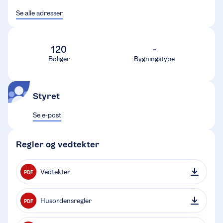
Se alle adresser
120
-
Boliger
Bygningstype
Styret
Se e-post
Regler og vedtekter
Vedtekter
PDF
Husordensregler
PDF