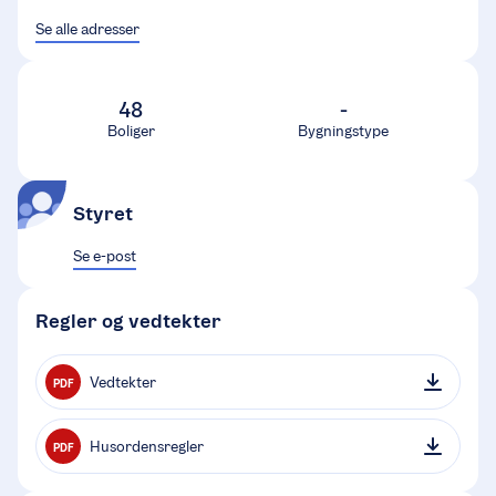
Se alle adresser
48
-
Boliger
Bygningstype
Styret
Se e-post
Regler og vedtekter
Vedtekter
PDF
Husordensregler
PDF