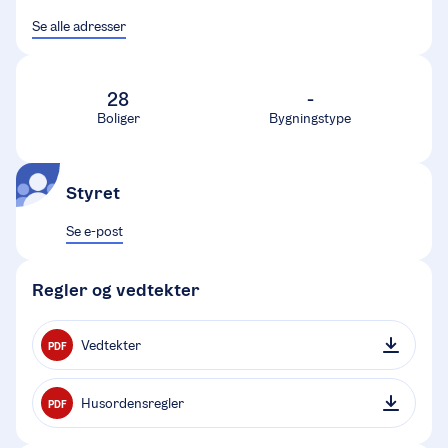
Se alle adresser
28
-
Boliger
Bygningstype
Styret
Se e-post
Regler og vedtekter
Vedtekter
PDF
Husordensregler
PDF