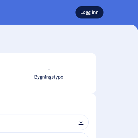
Logg inn
-
Bygningstype