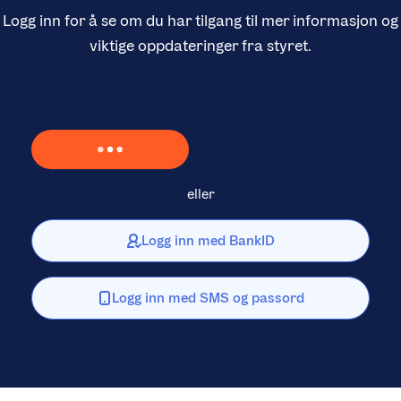
Logg inn for å se om du har tilgang til mer informasjon og
viktige oppdateringer fra styret.
Laster inn Vipps …
eller
Logg inn med BankID
Logg inn med SMS og passord