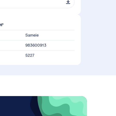
er
Sameie
983600913
5227