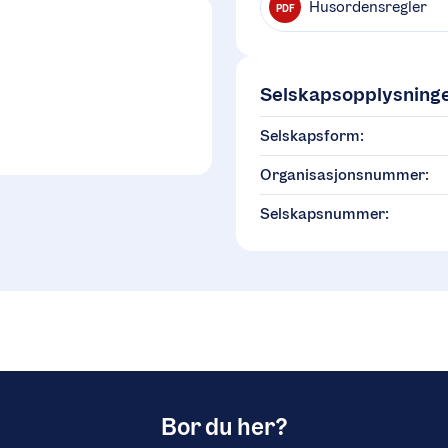
Husordensregler
PDF
Selskapsopplysning
Selskapsform:
Organisasjonsnummer:
Selskapsnummer:
Bor du her?