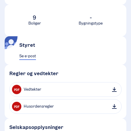
9
-
Boliger
Bygningstype
Styret
Se e-post
Regler og vedtekter
Vedtekter
PDF
Husordensregler
PDF
Selskapsopplysninger