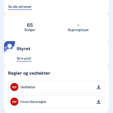
Se alle adresser
65
-
Boliger
Bygningstype
Styret
Se e-post
Regler og vedtekter
Vedtekter
PDF
Husordensregler
PDF