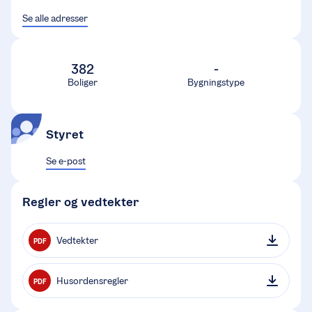
Se alle adresser
382
-
Boliger
Bygningstype
Styret
Se e-post
Regler og vedtekter
Vedtekter
PDF
Husordensregler
PDF