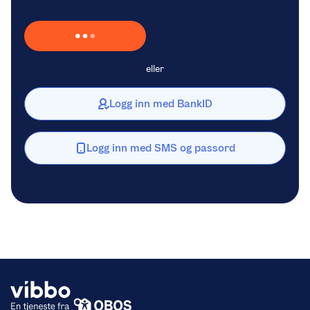
Laster inn Vipps …
eller
Logg inn med BankID
Logg inn med SMS og passord