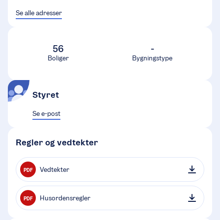
Se alle adresser
56
-
Boliger
Bygningstype
Styret
Se e-post
Regler og vedtekter
Vedtekter
PDF
Husordensregler
PDF