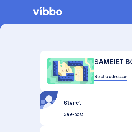
SAMEIET B
Se alle adresser
Styret
Se e-post