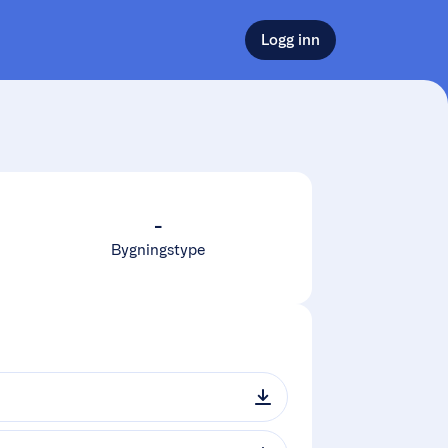
Logg inn
-
Bygningstype