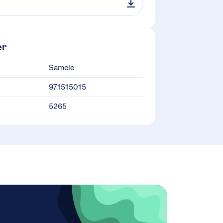
er
Sameie
971515015
5265