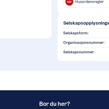
Husordensregler
PDF
Selskapsopplysning
Selskapsform:
Organisasjonsnummer:
Selskapsnummer:
Bor du her?