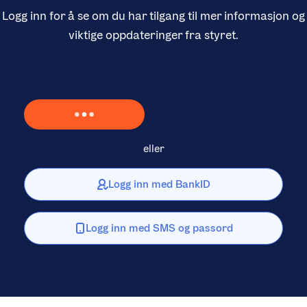
Logg inn for å se om du har tilgang til mer informasjon og
viktige oppdateringer fra styret.
Laster inn Vipps …
eller
Logg inn med BankID
Logg inn med SMS og passord