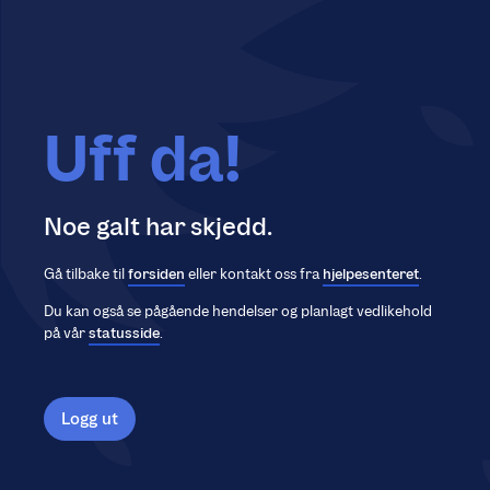
Uff da!
Noe galt har skjedd.
Gå tilbake til
forsiden
eller kontakt oss fra
hjelpesenteret
.
Du kan også se pågående hendelser og planlagt vedlikehold
på vår
statusside
.
Logg ut