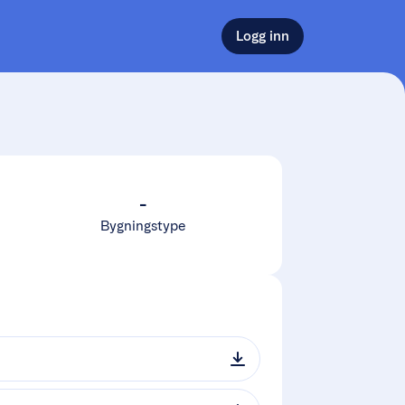
Logg inn
-
Bygningstype