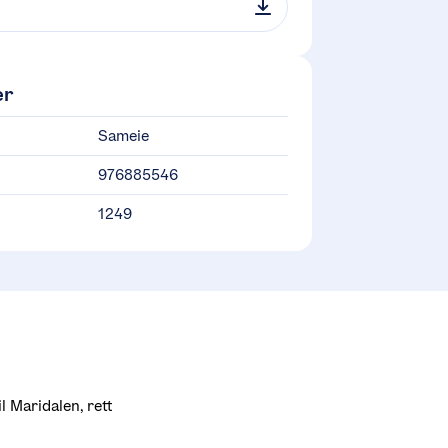
er
Sameie
976885546
1249
 Maridalen, rett 