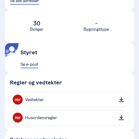
Se alle adresser
30
-
Boliger
Bygningstype
Styret
Se e-post
Regler og vedtekter
Vedtekter
PDF
Husordensregler
PDF