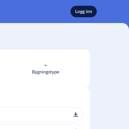
Logg inn
-
Bygningstype