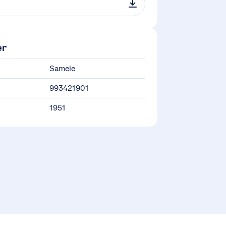
er
Sameie
993421901
1951