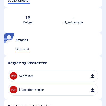
Se alle adresser
15
-
Boliger
Bygningstype
Styret
Se e-post
Regler og vedtekter
Vedtekter
PDF
Husordensregler
PDF