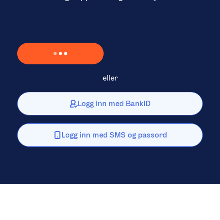
Laster inn Vipps …
eller
Logg inn med BankID
Logg inn med SMS og passord