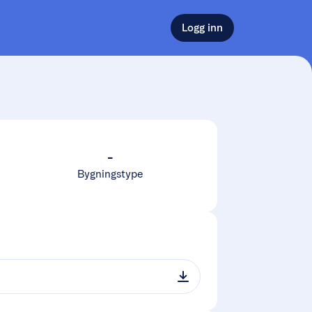
Logg inn
-
Bygningstype