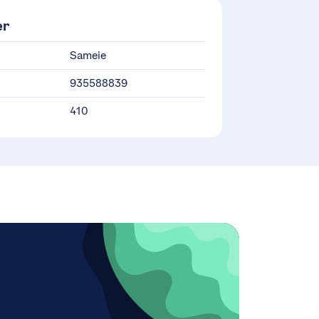
er
Sameie
935588839
410