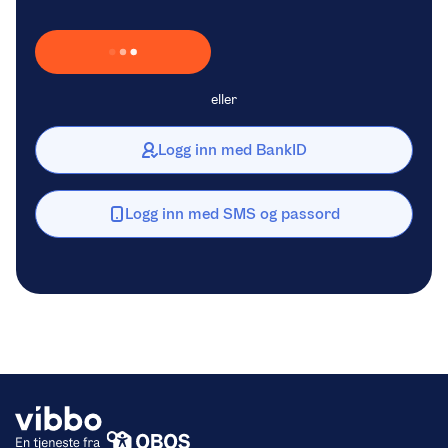
Laster inn Vipps …
eller
Logg inn med BankID
Logg inn med SMS og passord