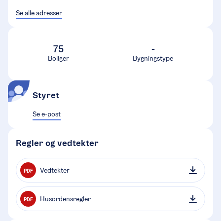
Se alle adresser
75
-
Boliger
Bygningstype
Styret
Se e-post
Regler og vedtekter
Vedtekter
PDF
Husordensregler
PDF