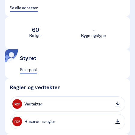
Se alle adresser
60
-
Boliger
Bygningstype
Styret
Se e-post
Regler og vedtekter
Vedtekter
PDF
Husordensregler
PDF