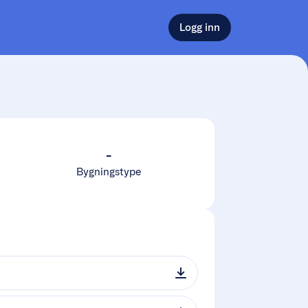
Logg inn
-
Bygningstype