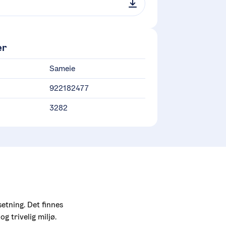
er
Sameie
922182477
3282
tning. Det finnes 
 trivelig miljø. 