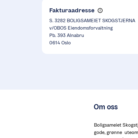
Fakturaadresse
S. 3282 BOLIGSAMEIET SKOGSTJERNA
v/OBOS Eiendomsforvaltning
Pb. 393 Alnabru
0614 Oslo
Om oss
Boligsameiet Skogstj
gode, grønne  uteområ