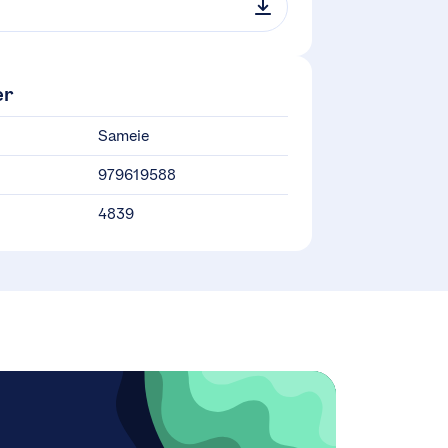
er
Sameie
979619588
4839