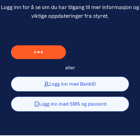
Logg inn for å se om du har tilgang til mer informasjon og
viktige oppdateringer fra styret.
Laster inn Vipps …
eller
Logg inn med BankID
Logg inn med SMS og passord