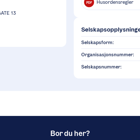
Husordensregler
PDF
ATE 13
Selskapsopplysning
Selskapsform:
Organisasjonsnummer:
Selskapsnummer:
Bor du her?