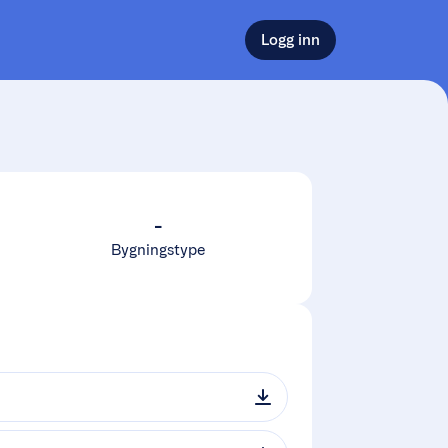
Logg inn
-
Bygningstype