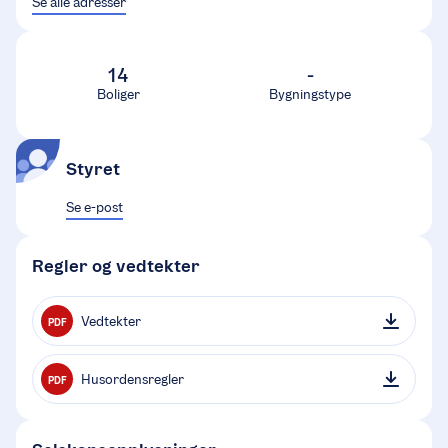
Se alle adresser
14
-
Boliger
Bygningstype
Styret
Se e-post
Regler og vedtekter
Vedtekter
PDF
Husordensregler
PDF