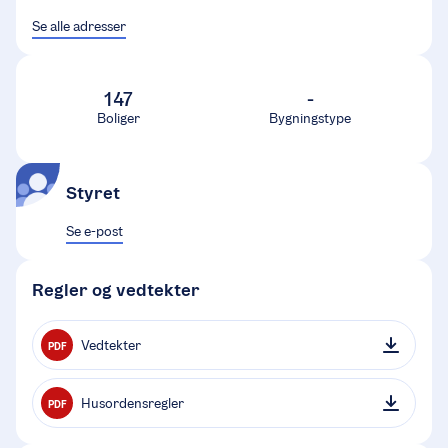
Se alle adresser
147
-
Boliger
Bygningstype
Styret
Se e-post
Regler og vedtekter
Vedtekter
PDF
Husordensregler
PDF