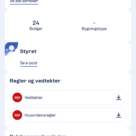
Se alle adresser
24
-
Boliger
Bygningstype
Styret
Se e-post
Regler og vedtekter
Vedtekter
PDF
Husordensregler
PDF